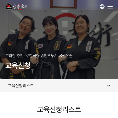
대한공권유술협회
프로그램 과정
공권유술 소개
코리안 주짓수/한국형 종합격투기 공권유술
교육신청
도장입관
사범연수
교육신청리스트
교육신청
교육신청
교육신청
교육신청리스트
교육신청리스트
교육신청리스트